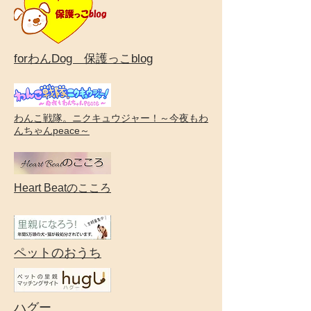
forわんDog 保護っこblog
わんこ戦隊。ニクキュウジャー！～今夜もわ
んちゃんpeace～
Heart Beatのこころ
ペットのおうち
ハグー