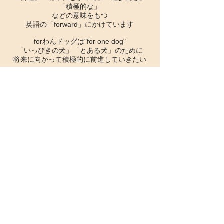
「積極的な」
などの意味をもつ
英語の「forward」にかけています
forわんドッグは"for one dog"
「いっぴきの犬」「とある犬」のために
将来に向かって積極的に前進していきたい
そんな想いを込めて、名付けました。
世界を変えることはできなくても、
救った1匹の世界を変えることはできる
わんこも人も、
いつも笑顔でいられるように…
Fair Support Team forわんDog
メンバー一同